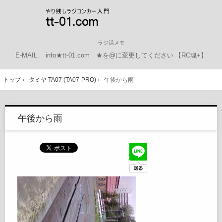
ラジ活メモ
E-MAIL.
info★tt-01.com ★を@に変更してください
【RC魂+】
トップ
›
タミヤ TA07 (TA07-PRO)
›
午後から雨
午後から雨