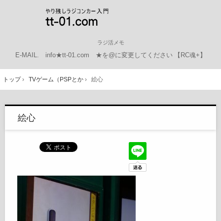
ラジ活メモ
E-MAIL.
info★tt-01.com ★を@に変更してください
【RC魂+】
トップ
›
TVゲーム（PSPとか
›
絵心
絵心