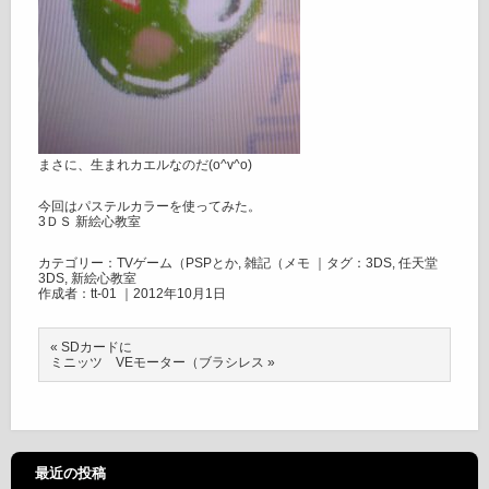
まさに、生まれカエルなのだ(o^v^o)
今回はパステルカラーを使ってみた。
3ＤＳ 新絵心教室
カテゴリー：
TVゲーム（PSPとか
,
雑記（メモ
｜タグ：
3DS
,
任天堂
3DS
,
新絵心教室
作成者：tt-01 ｜2012年10月1日
«
SDカードに
ミニッツ VEモーター（ブラシレス
»
最近の投稿