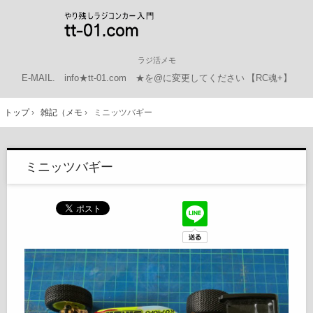
ラジ活メモ
E-MAIL.
info★tt-01.com ★を@に変更してください
【RC魂+】
トップ
›
雑記（メモ
›
ミニッツバギー
ミニッツバギー