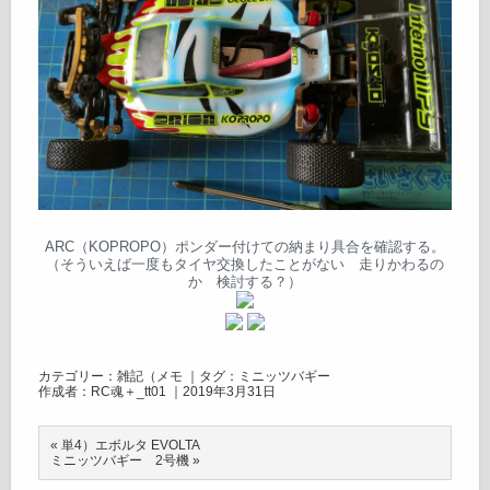
ARC（KOPROPO）ポンダー付けての納まり具合を確認する。
（そういえば一度もタイヤ交換したことがない 走りかわるの
か 検討する？）
カテゴリー：
雑記（メモ
｜タグ：
ミニッツバギー
作成者：RC魂＋_tt01 ｜2019年3月31日
«
単4）エボルタ EVOLTA
ミニッツバギー 2号機
»