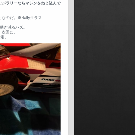
だが
ラリーならマシンをねじ込んで
のだ。※Rallyクラス
動き減るハズ。
。次回に。
予定。