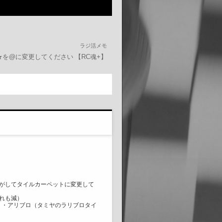
ラジ活メモ
om ★を@に変更してください
【RC魂+】
がしてタイルカーペットに変更して
れも減）
・・アリブロ（タミヤのラリブロタイ