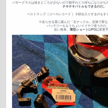
バギークラスは抜きどころが少ないので相手のミス待ちになりがち
チキチキバトルもできるのだ。
ベストラップ（コースレコード ）９秒台入りするのもすぐな
※走らせる度に緩んだ「左ナックル」交換で変な
バッテリーももうちょいイイヤツ使うのだ
近い将来、
薄型ショートLIPOに
変更