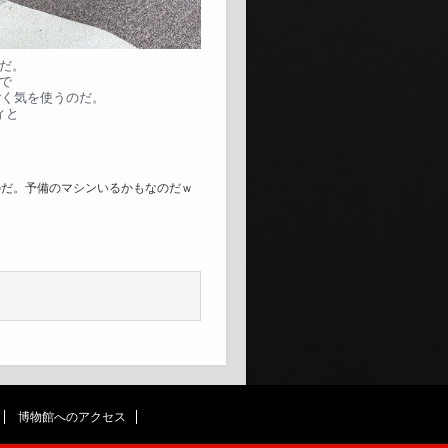
だ。
で
ごく気を使うのだ。
ィと
のだ。予備のマシンいるかもなのだｗ
博物館へのアクセス