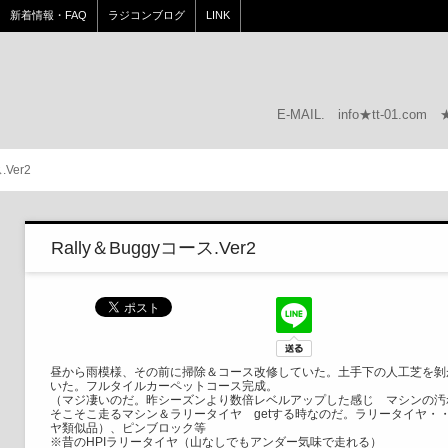
新着情報・FAQ
ラジコンブログ
LINK
E-MAIL.
info★tt-01.c
.Ver2
Rally＆Buggyコース.Ver2
昼から雨模様、その前に掃除＆コース改修していた。土手下の人工芝を剝
いた。フルタイルカーペットコース完成。
（マジ凄いのだ。昨シーズンより数倍レベルアップした感じ マシンの汚
そこそこ走るマシン＆ラリータイヤ getする時なのだ。ラリータイヤ・
ヤ類似品）、ピンブロック等
※昔のHPIラリータイヤ（山なしでもアンダー気味で走れる）