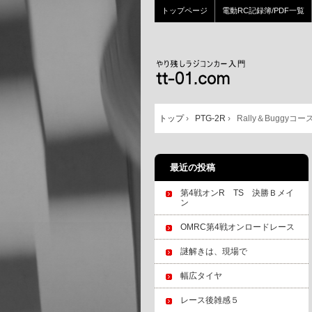
トップページ
電動RC記録簿/PDF一覧
トップ
›
PTG-2R
›
Rally＆Buggyコース
最近の投稿
第4戦オンR TS 決勝Ｂメイ
ン
OMRC第4戦オンロードレース
謎解きは、現場で
幅広タイヤ
レース後雑感５