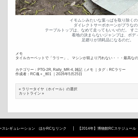
イモムシみたいな葉っぱを取り除くの
ダイレクトサーボホーンがプラなの
テーブルトップは、なめて走ってもいいのだ。 す
着地の決まらないジャンプは、ボデ
足廻りが消耗品になるのだ。
メモ
タイルカーペットで「ラリー」、 マシンが前より汚れない・・・最高な
カテゴリー：
PTG-2R
,
Rally_MR-4
,
雑記（メモ
｜タグ：
RCラリー
作成者：RC魂＋_tt01 ｜2026年5月25日
«
ラリータイヤ（ホイール）の選択
カットライン
»
レースレギュレーション ほかRCなリンク
【2014年】博物館RCスケジュール