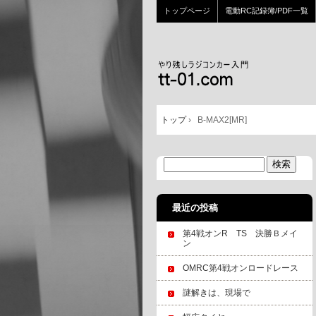
トップページ
電動RC記録簿/PDF一覧
トップ
›
B-MAX2[MR]
最近の投稿
第4戦オンR TS 決勝Ｂメイ
ン
OMRC第4戦オンロードレース
謎解きは、現場で