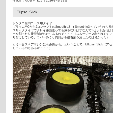
作成者：RC魂＋_tt01 ｜2026年4月29日
Ellipse_Slick
シンタニ屋内コース用タイヤ
プライムMCからJコンセプトのSmoothie2 ( Smoothie3っていうのも
スリックタイヤでクレイ路面走っても減らないはずなんで1セットあれば
ール割ったり接着剥がれたりあるので・・・（スムージー２剥がれやすい
り付けしている、ラバーめくり内側から接着剤を流したのは良かった）
もう一台スペアマシンにも必要かも。ということで、Ellipse_Slick
しているのもあるが・・・）