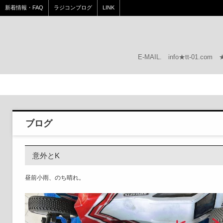
新着情報・FAQ
ラジコンブログ
LINK
E-MAIL.
info★tt-01.c
ブログ
意外とK
昼前小雨、のち晴れ。