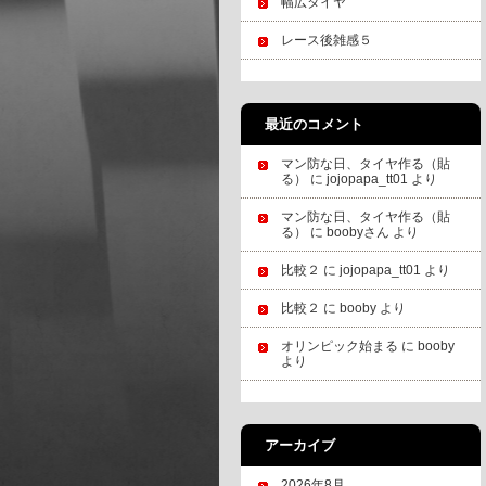
幅広タイヤ
レース後雑感５
最近のコメント
マン防な日、タイヤ作る（貼
る）
に
jojopapa_tt01
より
マン防な日、タイヤ作る（貼
る）
に
boobyさん
より
比較２
に
jojopapa_tt01
より
比較２
に
booby
より
オリンピック始まる
に
booby
より
アーカイブ
2026年8月