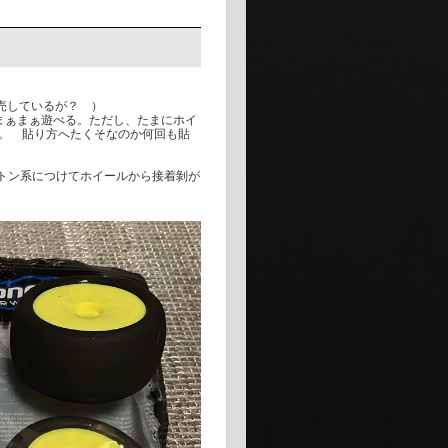
 発売しているが？ ）
まぁまぁ遊べる。ただし、たまにホイ
。 貼り方へたくそなのか何回も貼
（アセトン系につけてホイールから接着剝が