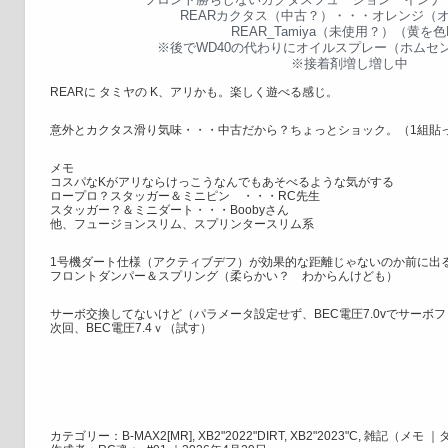
REARカクタス（中古？）・・・オレンジ（オ
REAR_Tamiya（未使用？）（黄を色
※後でWD40の代わりにオイルスプレー（ホムセ
※接着剤増し増し中
REARに タミヤの K、アリかも。楽しく遊べる感じ。
意外とカクタス滑り気味・・・中古だから？ちょっとショック。（1組貼
メモ
コスパなKがアリならけっこうなんでもあそべるような気がする
ロープロ？スタッガー＆ミニピン ・・・RC先生
スタッガー？＆ミニダート・・・Boobyさん
他、フュージョンスリム、スプリンタースリム系
1号機ダート仕様（アクティブデフ）が効果的な距離じゃないのか前に出
フロントダンパー＆スプリング（柔らかい？ わからんけども）
サーボ交換してないけど（パラメータ設定せず、BEC電圧7.0vでサーボ
次回、BEC電圧7.4ｖ（試す）
カテゴリー：
B-MAX2[MR]
,
XB2"2022"DIRT
,
XB2"2023"C
,
雑記（メモ
｜