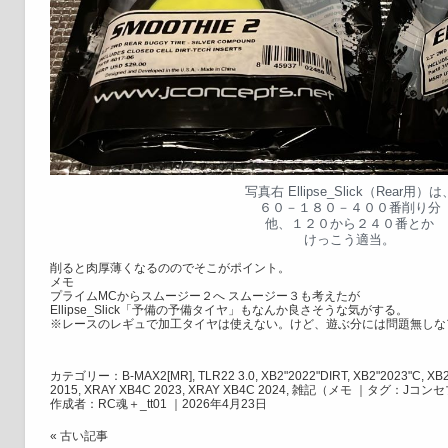
写真右 Ellipse_Slick（Rear用）は
６０－１８０－４００番削り分
他、１２０から２４０番とか
けっこう適当。
削ると肉厚薄くなるののでそこがポイント。
メモ
プライムMCからスムージー２へ スムージー３も考えたが
Ellipse_Slick「予備の予備タイヤ」もなんか良さそうな気がする。
※レースのレギュで加工タイヤは使えない。けど、遊ぶ分には問題無しな
カテゴリー：
B-MAX2[MR]
,
TLR22 3.0
,
XB2"2022"DIRT
,
XB2"2023"C
,
XB
2015
,
XRAY XB4C 2023
,
XRAY XB4C 2024
,
雑記（メモ
｜タグ：
Jコンセ
作成者：RC魂＋_tt01 ｜2026年4月23日
« 古い記事