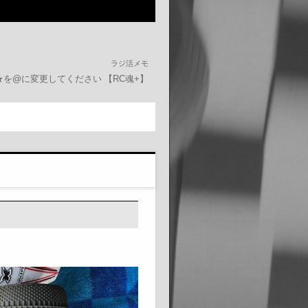
ラジ活メモ
om ★を@に変更してください
【RC魂+】