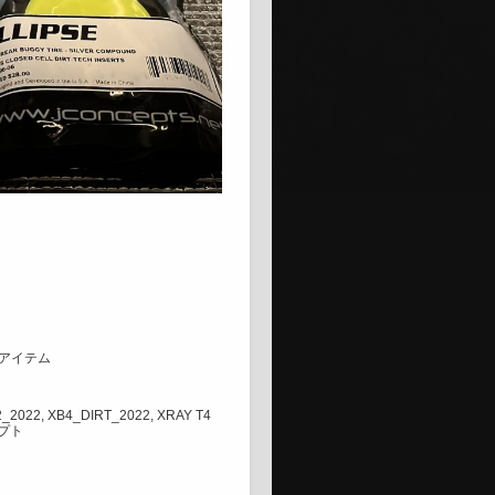
、
アイテム
2_2022
,
XB4_DIRT_2022
,
XRAY T4
プト