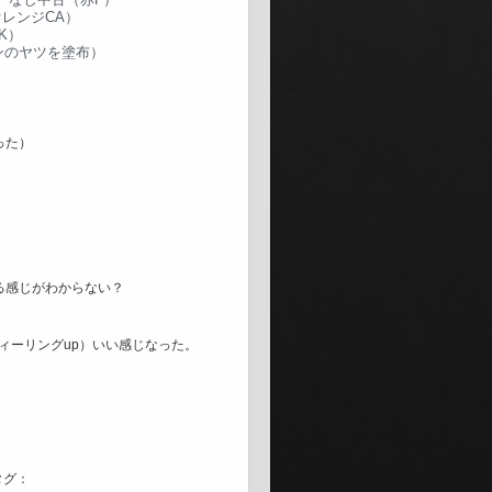
レンジCA）
K）
ンのヤツを塗布）
った）
る感じがわからない？
フィーリングup）いい感じなった。
タグ：