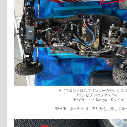
F（フロントはスプリンターみたいなス
Jコンセプトのファズバイト
REAR・・・Tamiya Kタイヤ
REARに タミヤの K、アリかも。楽しく