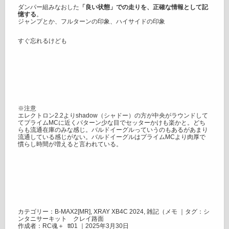
ダンパー組みなおした
「良い状態」での走りを、正確な情報として記
憶する
。
ジャンプとか、フルターンの印象、ハイサイドの印象
すぐ忘れるけども
※注意
エレクトロン2.2よりshadow（シャドー）の方が中央がラウンドして
てプライムMCに近くパターン少な目でセッターかけも楽かと。どち
らも流通在庫のみな感じ。バルドイーグルっていうのもあるがあまり
流通している感じがない。バルドイーグルはプライムMCより肉厚で
慣らし時間が増えると言われている。
カテゴリー：
B-MAX2[MR]
,
XRAY XB4C 2024
,
雑記（メモ
｜タグ：
シ
ンタニサーキット クレイ路面
作成者：RC魂＋_tt01 ｜2025年3月30日