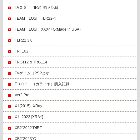
TA０５ （IFS）購入記録
TEAM LOSI TLR22-4
TEAM LOSI XXX4+G(Made in USA)
TLR22 3.0
TRF102
TRG112 & TRG114
TVゲーム（PSPとか
TＢ０３ （ガライヤ）購入記録
Ver2 Pro
X1(2015)_XRay
X1_2023 [XRAY]
XB2"2022"DIRT
XB2"2023"C