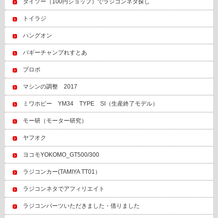
ダイソー（100円ショップ）でラジコンネタ探し
トイラジ
ハングオン
バギーチャンプれすとあ
プロポ
マシンの調整 2017
ミワホビー YM34 TYPE SI（生産終了モデル）
モー研（モーター研究）
ヤフオク
ヨコモYOKOMO_GT500/300
ラジコンカー(TAMIYA TT01）
ラジコンネタでアフィリエイト
ラジコンパーツいただきました・借りました