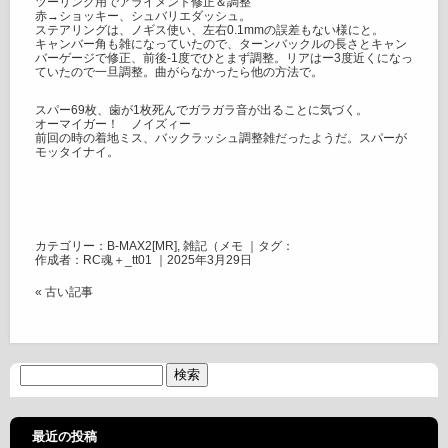
ツーリング用でアライメント修正＆調整
赤→ショッキー、シュバリエダッシュ。
ステアリングは、ノギス使い、左右0.1mmの誤差もない様にと。
キャンバー角も雑になっていたので、ターンバックルの長さとキャン
バーゲージで修正、前後-1度でひとまず調整。リアはー3度近くになっ
ていたので一旦調整。曲がらなかったら他の方法で。
スパー69枚、歯が1枚死んでガラガラ音が出ることに気づく。
オーマイガー！ ノイズィー
前回の時の着地ミス、バックラッシュ調整雑だったようだ。スパーが
モッタイナイ。
カテゴリー：
B-MAX2[MR]
,
雑記（メモ
｜タグ：
作成者：RC魂＋_tt01 ｜2025年3月29日
« 古い記事
最近の投稿