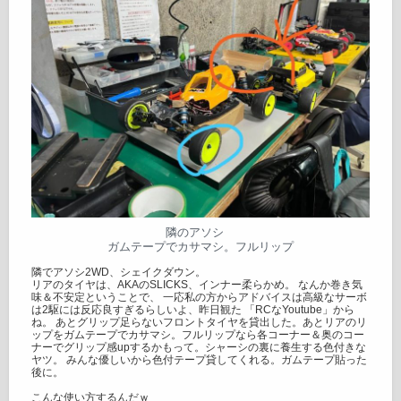
隣のアソシ
ガムテープでカサマシ。フルリップ
隣でアソシ2WD、シェイクダウン。
リアのタイヤは、AKAのSLICKS、インナー柔らかめ。 なんか巻き気
味＆不安定ということで、 一応私の方からアドバイスは高級なサーボ
は2駆には反応良すぎるらしいよ、昨日観た 「RCなYoutube」から
ね。 あとグリップ足らないフロントタイヤを貸出した。あとリアのリ
ップをガムテープでカサマシ。フルリップなら各コーナー＆奥のコー
ナーでグリップ感upするかもって。シャーシの裏に養生する色付きな
ヤツ。 みんな優しいから色付テープ貸してくれる。ガムテープ貼った
後に。
こんな使い方するんだｗ