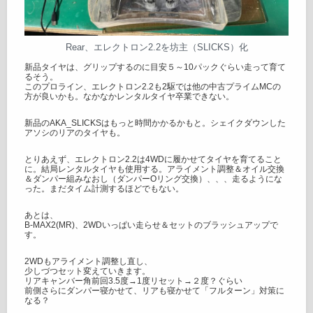
Rear、エレクトロン2.2を坊主（SLICKS）化
新品タイヤは、グリップするのに目安５～10パックぐらい走って育て
るそう。
このプロライン、エレクトロン2.2も2駆では他の中古プライムMCの
方が良いかも。なかなかレンタルタイヤ卒業できない。
新品のAKA_SLICKSはもっと時間かかるかもと。シェイクダウンした
アソシのリアのタイヤも。
とりあえず、エレクトロン2.2は4WDに履かせてタイヤを育てること
に。結局レンタルタイヤも使用する。アライメント調整＆オイル交換
＆ダンパー組みなおし（ダンパーOリング交換）、、、走るようにな
った。まだタイム計測するほどでもない。
あとは、
B-MAX2(MR)、2WDいっぱい走らせ＆セットのブラッシュアップで
す。
2WDもアライメント調整し直し、
少しづつセット変えていきます。
リアキャンバー角前回3.5度→1度リセット→２度？ぐらい
前側さらにダンパー寝かせて、リアも寝かせて「フルターン」対策に
なる？