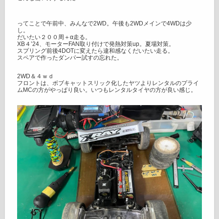
ってことで午前中、みんなで2WD。午後も2WDメインで4WDは少
し。
だいたい２００周＋α走る。
XB４’24、モーターFAN取り付けで発熱対策up。夏場対策。
スプリング前後4DOTに変えたら違和感なくだいたい走る。
スペアで作ったダンパー試すの忘れた。
2WD＆４ｗｄ
フロントは、ボブキャットスリック化したヤツよりレンタルのプライ
ムMCの方がやっぱり良い。いつもレンタルタイヤの方が良い感じ。