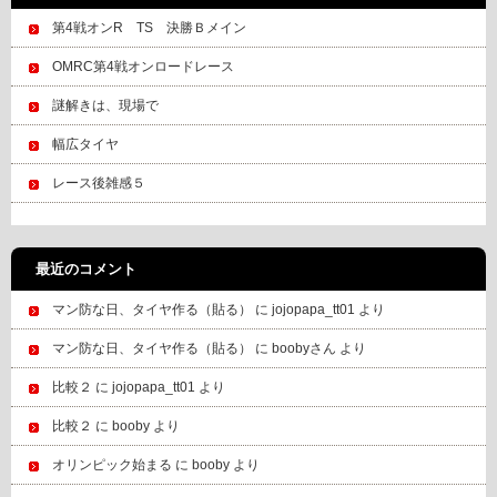
第4戦オンR TS 決勝Ｂメイン
OMRC第4戦オンロードレース
謎解きは、現場で
幅広タイヤ
レース後雑感５
最近のコメント
マン防な日、タイヤ作る（貼る）
に
jojopapa_tt01
より
マン防な日、タイヤ作る（貼る）
に
boobyさん
より
比較２
に
jojopapa_tt01
より
比較２
に
booby
より
オリンピック始まる
に
booby
より