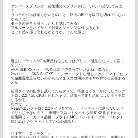
ダンパースプリング、前後他のスプリングに。 いろいろ試してみま
す。
ヨコモのバネは柔らかいとのこと。路面の凹凸を吸収し切れていない
かもよと。
モータの進角も減らしたりも試してみる。
フルターンとハイサイド対策とジャンプ以外も考える。
セット感を感じ取れるかどうか、そんな感じ。
過去にプライムMCも新品おろしたてはグリップ感足らないって言っ
ていた。
AKA-SLICKS・・・4ＷＤは新品で走っていたよね。隣の人。
2ＷＤ・・・AKA-SLICKS（インナーソフトな感じ）は、イマイチだっ
て路面温度足らないのかもね？まぁココ用のタイヤを育てる必要ある
とか。
前回タイヤの山少し残してたらダメで、再度セッターかけしたエレク
トロン2.2「SLICKS」化したヤツ。頑張って走り込めばよいタイヤに
なるかも。
なので、、、
Rearのエレクトロン2.2タイヤ育てる。←サーキットに通わないとダ
メなんじゃないの？ 未開封フロントタイヤもSLICKS化するかも。
前後同じメーカー＆品種（プライムMC、バルドイーグル、エレクト
ロン2.2とか）そろえた方が安心感あり。
ハイサイドとフルターン
前後ダンパーは全部寝かせたところから（初期反応少な目、後曲がり