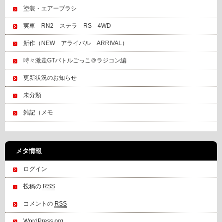
塗装・エアーブラシ
実車 RN2 ステラ RS 4WD
新作（NEW アライバル ARRIVAL）
時々激走GTバトルごっこ＠ラジコン編
更新状況のお知らせ
未分類
雑記（メモ
メタ情報
ログイン
投稿の
RSS
コメントの
RSS
WordPress.org