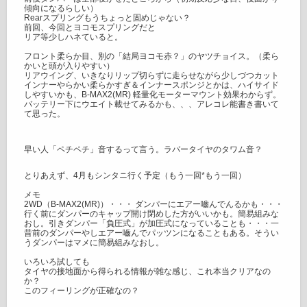
傾向になるらしい）
Rearスプリングもうちょっと固めじゃない？
前回、今回とヨコモスプリングだと
リア等少しハネていると。
フロント柔らか目、別の「結局ヨコモ赤？」のヤツチョイス。（柔ら
かいと頭が入りやすい）
リアウイング、いきなりリップ切らずに走らせながら少しづつカット
インナーやらかい柔らかすぎ＆インナースポンジとかは、ハイサイド
しやすいかも、B-MAX2(MR) 軽量化モーターマウント効果わからず。
バッテリー下にウエイト載せてみるかも、、、アレコレ能書き書いて
て思った。
早い人「ペチペチ」音するって言う。ラバータイヤのタワム音？
とりあえず、4月もシンタニ行く予定（もう一回*もう一回）
メモ
2WD（B-MAX2(MR)）・・・ ダンパーにエアー嚙んでんるかも・・・
行く前にダンパーのキャップ開け閉めした方がいいかも。簡易組みな
おし。引きダンパー「負圧式」が加圧式になっていることも・・・一
昔前のダンパーやしエアー嚙んでパッツンになることもある。そうい
うダンパーはマメに簡易組みなおし。
いろいろ試しても
タイヤの接地面から得られる情報が雑な感じ、これ本当クリアなの
か？
このフィーリングが正確なの？