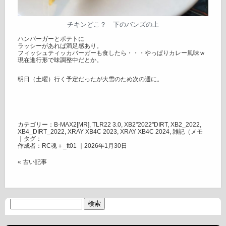
チキンどこ？ 下のバンズの上
ハンバーガーとポテトに
ラッシーがあれば満足感あり。
フィッシュティッカバーガーも食したら・・・やっぱりカレー風味ｗ
現在進行形で味調整中だとか。
明日（土曜）行く予定だったが大雪のため次の週に。
カテゴリー：
B-MAX2[MR]
,
TLR22 3.0
,
XB2"2022"DIRT
,
XB2_2022
,
XB4_DIRT_2022
,
XRAY XB4C 2023
,
XRAY XB4C 2024
,
雑記（メモ
｜タグ：
作成者：RC魂＋_tt01 ｜2026年1月30日
« 古い記事