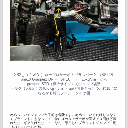
XB2＿（２ＷＤ ）ロープロサーボのグラスパー２ （BSx4S-
one10 Grasper2 DRIFT SPEC ・・16kg/cm）から
grasper_STD（標準サイズ）でジャンプ姿勢
トルク（3倍近くの40.0Kg・cm ）up路面をもっとつかむ感じに
なるかも特にフロントタイヤ側
ぬめっているジャンプ台手前は危険です。ぬめっているだけじゃなく
てブラインドにもなってて。特に４ＷＤでサーボが直近で３回ほど壊
れたり、ギア欠けたり・・・なんて恐ろしいブラインドジャンプ。周
りのメンバーらがね。