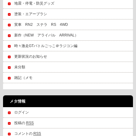
地震・停電・防災グッズ
塗装・エアーブラシ
実車 RN2 ステラ RS 4WD
新作（NEW アライバル ARRIVAL）
時々激走GTバトルごっこ＠ラジコン編
更新状況のお知らせ
未分類
雑記（メモ
メタ情報
ログイン
投稿の
RSS
コメントの
RSS