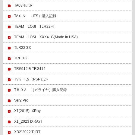
TA08ホボR
TA０５ （IFS）購入記録
TEAM LOSI TLR22-4
TEAM LOSI XXX4+G(Made in USA)
TLR22 3.0
TRF102
TRG112 & TRG114
TVゲーム（PSPとか
TＢ０３ （ガライヤ）購入記録
Ver2 Pro
X1(2015)_XRay
X1_2023 [XRAY]
XB2"2022"DIRT