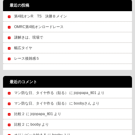
最近の投稿
第4戦オンR TS 決勝Ｂメイン
OMRC第4戦オンロードレース
謎解きは、現場で
幅広タイヤ
レース後雑感５
最近のコメント
マン防な日、タイヤ作る（貼る）
に
jojopapa_tt01
より
マン防な日、タイヤ作る（貼る）
に
boobyさん
より
比較２
に
jojopapa_tt01
より
比較２
に
booby
より