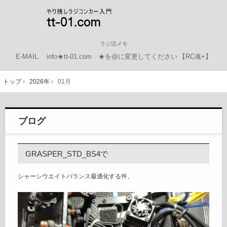
ラジ活メモ
E-MAIL.
info★tt-01.com ★を@に変更してください
【RC魂+】
トップ
›
2026年
›
01月
ブログ
GRASPER_STD_BS4で
シャーシウエイトバランス最適化する件。