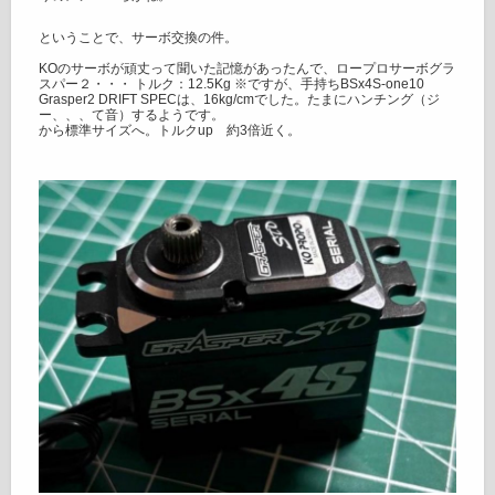
ということで、サーボ交換の件。
KOのサーボが頑丈って聞いた記憶があったんで、ロープロサーボグラ
スパー２・・・ トルク：12.5Kg ※ですが、手持ちBSx4S-one10
Grasper2 DRIFT SPECは、16kg/cmでした。たまにハンチング（ジ
ー、、、て音）するようです。
から標準サイズへ。トルクup 約3倍近く。