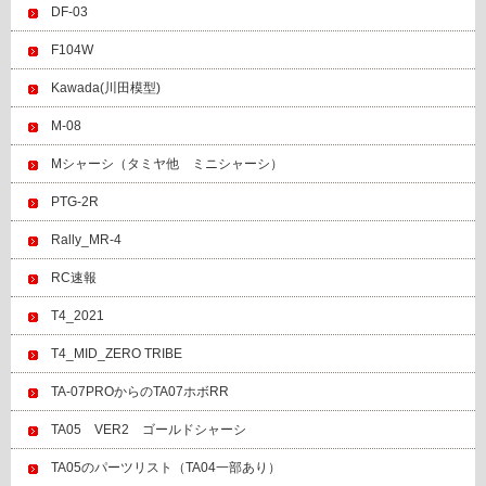
DF-03
F104W
Kawada(川田模型)
M-08
Mシャーシ（タミヤ他 ミニシャーシ）
PTG-2R
Rally_MR-4
RC速報
T4_2021
T4_MID_ZERO TRIBE
TA-07PROからのTA07ホボRR
TA05 VER2 ゴールドシャーシ
TA05のパーツリスト（TA04一部あり）