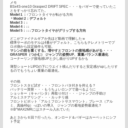
メモ
BSx4S-one10 Grasper2 DRIFT SPEC・・・をバギーで使っていたこ
とをすっかり忘れてた。
Model１：↑
フロントタイヤが転がる方向
＊
Model 2：デフォルト
Model 3：↓
Model 4：↓↓
Model 5：↓↓↓フロントタイヤがグリップする方向
どこがファイナルギアか先ほど動画で理解したｗ
標準サーボのモデルは4番がデフォルト。こちらもテレメトリーでプ
ロポ側から設定操作も可能。
マシンの前を重くする。増やすとフロントの接地感があがる・・・
GRASPER（つかむ） ジャンプの姿勢UP、重量バランス最適化
コーナーリング接地感UPと少し曲がりUPするかも
薄型ショートLIPOの下にウエイト積んだりすると安定感がupしたりす
るのでもうちょい重量の最適化。
その他
フロントスタビ試す・・・フロントバタ付きを抑える？
バッテリー買替・・・もうちょいロングで遊べるように
ショッキー（キャパシタ）再取り付け・・・ジャンプの手助け
アルミステアリング・・・カッチリ感
フロントピボット「アルミフロントサスマウント」ブレース（アル
ミ、真鍮46g）っぽいの導入 ジャンプの着地姿勢最適化？
※B^MAX2MRにはスチール入れていた
あと３から６回？行ったら、オンロード＆バギーはカーペットにシフ
ト予定