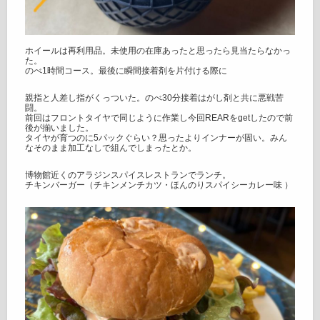
ホイールは再利用品。未使用の在庫あったと思ったら見当たらなかっ
た。
のべ1時間コース。最後に瞬間接着剤を片付ける際に
親指と人差し指がくっついた。のべ30分接着はがし剤と共に悪戦苦
闘。
前回はフロントタイヤで同じように作業し今回REARをgetしたので前
後が揃いました。
タイヤが育つのに5パックぐらい？思ったよりインナーが固い。みん
なそのまま加工なしで組んでしまったとか。
博物館近くのアラジンスパイスレストランでランチ。
チキンバーガー（チキンメンチカツ・ほんのりスパイシーカレー味 ）