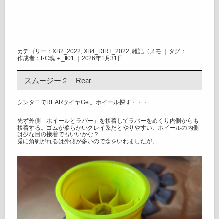
カテゴリー：
XB2_2022
,
XB4_DIRT_2022
,
雑記（メモ
｜タグ：
作成者：RC魂＋_tt01 ｜2026年1月31日
スムージー２ Rear
シンタニでREARタイヤGet。ホイール探す・・・
先ず外側「ホイールとラバー」を接着してラバーをめくり内側からも
接着する。ゴムが柔らかいクレイ系だとやりやすい。ホイールの内側
は少な目の接着でもいいかな？
兎に角剝がれるは外側が多いので念をいれましたが、