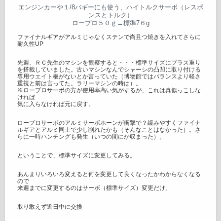
エンジンカーや１/8バギーにも使う、ハイトルクサーボ（レスポ
ンスとトルク）
ロープロ５０ｇ→標準7６g
ファイナルギアがアルミじゃなくステンで尚且つ焼きを入れてさらに
耐久性UP
先週、ＲＣ先生のマシンを観察すると・・・標準サイズにプラス重り
を搭載していました。古いマシンなんでシャーシの凸凹に取り付ける
専用ウエイト板がないとか言っていた（博物館ではバランスより軽さ
重視と前は言ってた。ラリーマシンの時は）。
※ロープロサーボの方が使用率高い気がするが、これは真似っこしな
ければ
気に入らなければ元に戻す。
ロープロサーボのアルミサーボホーンが衝撃で？緩みやすくファイナ
ルギアとアルミ同士で少し削れたかも（そんなことはなかった）。さ
らに一時ハンチングも発生（いつの間にか収まった）。
ということで、標準サイズに変更してみる。
あんまりいろいろ変えると何を変更して良くなったかわからなくなる
ので
来週までに変更するのはサーボ（標準サイズ）変更だけ。
取り敢えず
近日中に
交換