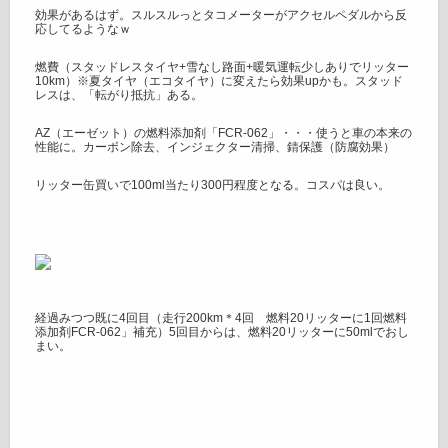
効果があるはず。スルスルっとタコメーターがアクセルペダルから反
応してるようなｗ
燃費（スタッドレスタイヤ+雪なし路面+暖気運転少しありでリッター
10km）※夏タイヤ（エコタイヤ）に変えたら効果upかも。スタッド
レスは、「転がり抵抗」ある。
AZ（エーゼット）の燃料添加剤「FCR-062」・・・使うと車の本来の
性能に。カーボン除去、インジェクター清掃、錆保護（防腐効果）
リッター缶買いで100ml当たり300円程度となる。コスパは良い。
経過みつつ既に4回目（走行200km＊4回 燃料20リッターに1回燃料
添加剤FCR-062」補充）5回目からは、燃料20リッターに50mlでおし
まい。