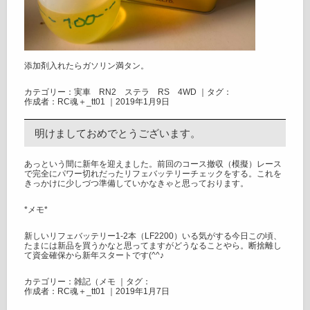
添加剤入れたらガソリン満タン。
カテゴリー：
実車 RN2 ステラ RS 4WD
｜タグ：
作成者：RC魂＋_tt01 ｜2019年1月9日
明けましておめでとうございます。
あっという間に新年を迎えました。前回のコース撤収（模擬）レース
で完全にパワー切れだったリフェバッテリーチェックをする。これを
きっかけに少しづつ準備していかなきゃと思っております。
*メモ*
新しいリフェバッテリー1-2本（LF2200）いる気がする今日この頃、
たまには新品を買うかなと思ってますがどうなることやら。断捨離し
て資金確保から新年スタートです(^^♪
カテゴリー：
雑記（メモ
｜タグ：
作成者：RC魂＋_tt01 ｜2019年1月7日