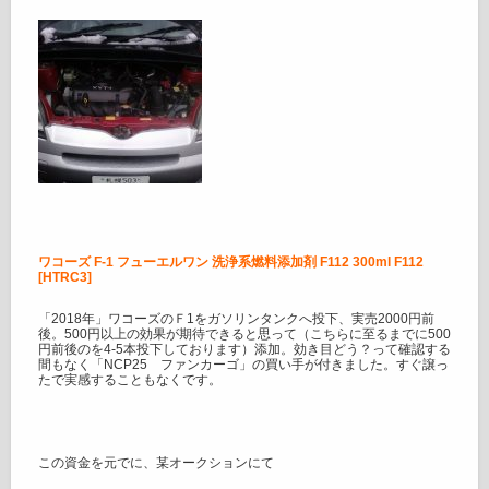
ワコーズ F-1 フューエルワン 洗浄系燃料添加剤 F112 300ml F112
[HTRC3]
「2018年」ワコーズのＦ1をガソリンタンクへ投下、実売2000円前
後。500円以上の効果が期待できると思って（こちらに至るまでに500
円前後のを4-5本投下しております）添加。効き目どう？って確認する
間もなく「NCP25 ファンカーゴ」の買い手が付きました。すぐ譲っ
たで実感することもなくです。
この資金を元でに、某オークションにて