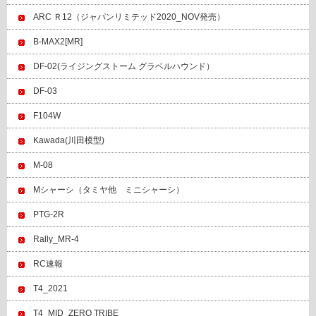
ARC Ｒ12（ジャパンリミテッド2020_NOV発売）
B-MAX2[MR]
DF-02(ライジングストーム グラベルハウンド）
DF-03
F104W
Kawada(川田模型)
M-08
Mシャーシ（タミヤ他 ミニシャーシ）
PTG-2R
Rally_MR-4
RC速報
T4_2021
T4_MID_ZERO TRIBE