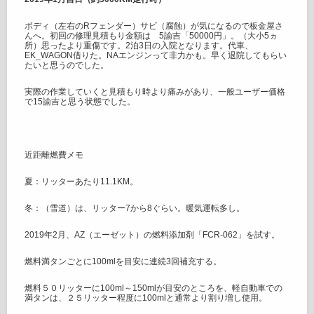
ボディ（左右のRフェンダー）サビ（腐蝕）が気になるので板金屋さ
んへ。初回の修理見積もり金額は 5諭吉「50000円」。（大小5ヵ
所）思ったより重傷です。2泊3日の入院となります。代車、
EK_WAGON借りた。NAエンジンって非力かも。早く退院してもらい
たいと思うのでした。
実際の作業していくと見積もり時より痛みがあり、一般ユーザー価格
で15諭吉と思う状態でした。
近距離燃費メモ
夏：リッターあたり11.1KM。
冬：（雪道）は、リッター7から8ぐらい。暖気運転多し。
2019年2月、AZ（エーゼット）の燃料添加剤「FCR-062」を試す。
燃料満タンごとに100mlを目安に連続3回補充する。
燃料５０リッターに100ml～150mlが目安のところを、軽自動車での
満タンは、２５リッター程度に100mlと通常より割り増し使用。