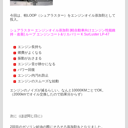
今回は、軽LOOP（シュアラスター）をエンジンオイル添加剤として
投入。
シュアラスター エンジンオイル添加剤 [軽自動車向けエンジン性能維
持・改善] ループ エンジンコート&リカバリー K SurLuster LP-47
エンジン長持ち
燃費がよくなる
振動がおさまる
エンジン音が静かになる
パワー回復
エンジン内汚れ防止
エンジンのスムーズな始動
エンジンのノイズが減るらしい。なんと10000KMごとでOK。
（2000kmでオイル交換したので効果分からず）
次に（ほぼ同じ日に）
2回目のガソリン給油の際にそろそろ添加剤をとなりました。