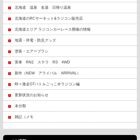
北海道 温泉 名湯 日帰り温泉
北海道のRCサーキット&ラジコン販売店
北海道エリア ラジコンカーレース開催の情報
地震・停電・防災グッズ
塗装・エアーブラシ
実車 RN2 ステラ RS 4WD
新作（NEW アライバル ARRIVAL）
時々激走GTバトルごっこ＠ラジコン編
更新状況のお知らせ
未分類
雑記（メモ