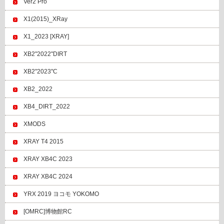
Ver2 Pro
X1(2015)_XRay
X1_2023 [XRAY]
XB2"2022"DIRT
XB2"2023"C
XB2_2022
XB4_DIRT_2022
XMODS
XRAY T4 2015
XRAY XB4C 2023
XRAY XB4C 2024
YRX 2019 ヨコモ YOKOMO
[OMRC]博物館RC