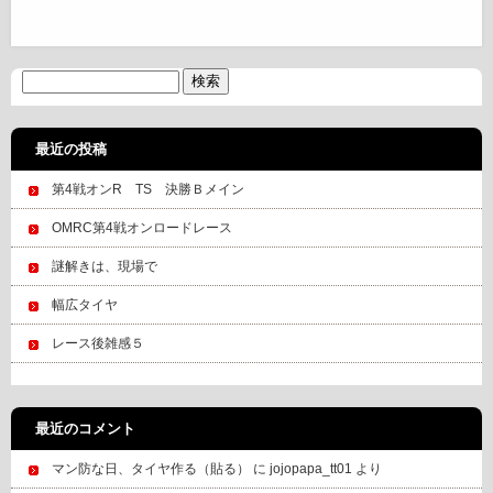
最近の投稿
第4戦オンR TS 決勝Ｂメイン
OMRC第4戦オンロードレース
謎解きは、現場で
幅広タイヤ
レース後雑感５
最近のコメント
マン防な日、タイヤ作る（貼る）
に
jojopapa_tt01
より