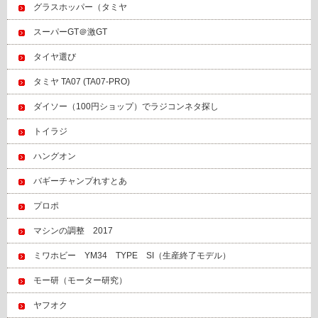
グラスホッパー（タミヤ
スーパーGT＠激GT
タイヤ選び
タミヤ TA07 (TA07-PRO)
ダイソー（100円ショップ）でラジコンネタ探し
トイラジ
ハングオン
バギーチャンプれすとあ
プロポ
マシンの調整 2017
ミワホビー YM34 TYPE SI（生産終了モデル）
モー研（モーター研究）
ヤフオク