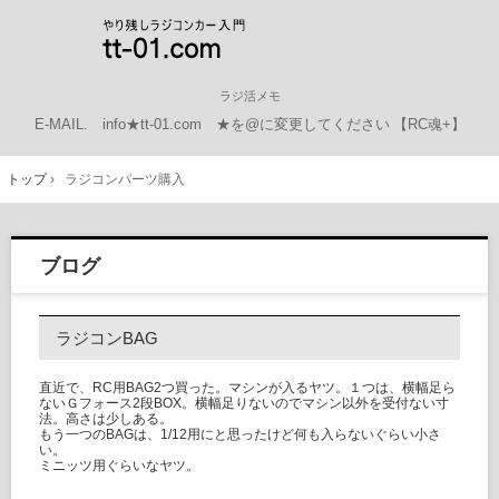
ラジ活メモ
E-MAIL.
info★tt-01.com ★を@に変更してください
【RC魂+】
トップ
›
ラジコンパーツ購入
ブログ
ラジコンBAG
直近で、RC用BAG2つ買った。マシンが入るヤツ。１つは、横幅足ら
ないＧフォース2段BOX。横幅足りないのでマシン以外を受付ない寸
法。高さは少しある。
もう一つのBAGは、1/12用にと思ったけど何も入らないぐらい小さ
い。
ミニッツ用ぐらいなヤツ。