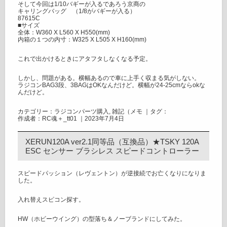
そして今回は1/10バギーが入るであろう京商の
キャリングバッグ （1/8がバギーが入る）
87615C
■サイズ
全体：W360 X L560 X H550(mm)
内箱の１つの内寸：W325 X L505 X H160(mm)
これで出かけるときにアタフタしなくなる予定。
しかし、問題がある。横幅あるので車に上手く収まる気がしない。
ラジコンBAG3段、3BAGはOKなんだけど。横幅が24-25cmならokな
んだけど。
カテゴリー：
ラジコンパーツ購入
,
雑記（メモ
｜タグ：
作成者：RC魂＋_tt01 ｜2023年7月4日
XERUN120A ver2.1同等品（互換品）★TSKY 120A
ESC センサー ブラシレス スピードコントローラー
スピードパッション（レヴェントン）が逆接続でお亡くなりになりま
した。
入れ替えスピコン探す。
HW（ホビーウイング）の型落ち＆ノーブランドにしてみた。