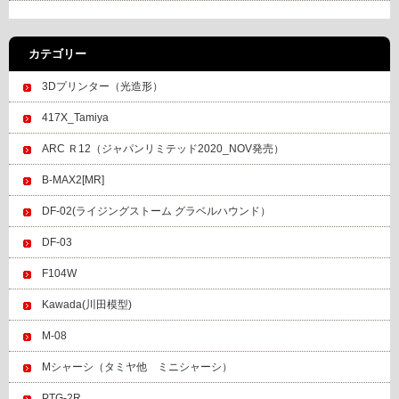
カテゴリー
3Dプリンター（光造形）
417X_Tamiya
ARC Ｒ12（ジャパンリミテッド2020_NOV発売）
B-MAX2[MR]
DF-02(ライジングストーム グラベルハウンド）
DF-03
F104W
Kawada(川田模型)
M-08
Mシャーシ（タミヤ他 ミニシャーシ）
PTG-2R