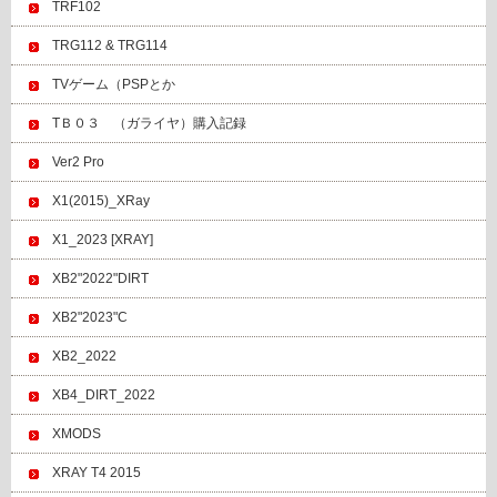
TRF102
TRG112 & TRG114
TVゲーム（PSPとか
TＢ０３ （ガライヤ）購入記録
Ver2 Pro
X1(2015)_XRay
X1_2023 [XRAY]
XB2"2022"DIRT
XB2"2023"C
XB2_2022
XB4_DIRT_2022
XMODS
XRAY T4 2015