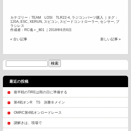
カテゴリー：
TEAM LOSI TLR22-4
,
ラジコンパーツ購入
｜タグ：
120A
,
ESC
,
XERUN
,
スピコン
,
スピードコントローラー
,
センサー
,
ブ
ラシレス
作成者：RC魂＋_tt01 ｜2018年6月6日
« 古い記事
新しい記事 »
最近の投稿
後半戦のTIREは雨の日に準備する
第4戦オンR TS 決勝Ｂメイン
OMRC第4戦オンロードレース
謎解きは、現場で