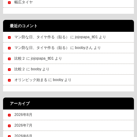
幅広タイヤ
最近のコメント
マン防な日、タイヤ作る（貼る）
に
jojopapa_tt01
より
マン防な日、タイヤ作る（貼る）
に
boobyさん
より
比較２
に
jojopapa_tt01
より
比較２
に
booby
より
オリンピック始まる
に
booby
より
アーカイブ
2026年8月
2026年7月
2026年6月